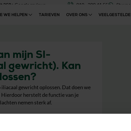
it 250+
Google reviews
010 - 200 41 55
Stuur 
OE WE HELPEN
TARIEVEN
OVER ONS
VEELGESTELDE
an mijn SI-
al gewricht). Kan
plossen?
o iliacaal gewricht oplossen. Dat doen we
. Hierdoor herstelt de functie van je
klachten nemen sterk af.