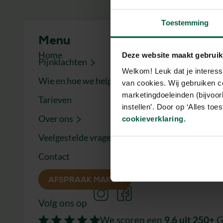
Toestemming
Menu
Conta
Home
010 -
Deze website maakt gebruik
Pijnklachten
Welkom! Leuk dat je interess
Stuu
Wie en hoe we helpen
van cookies. Wij gebruiken c
Stel 
marketingdoeleinden (bijvoor
Tarieven
instellen’. Door op ‘Alles to
Plan 
Over ons
cookieverklaring.
Ommo
Veelgestelde vragen
3056
We zi
Contact
MyLif
AFSPRAAK MAKEN
Volg ons op
We scoren een
9,6
uit 250+
G