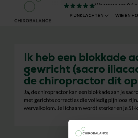
We scoren een
9,6
u
PIJNKLACHTEN
WIE EN H
Ik heb een blokkade a
gewricht (sacro iliaca
de chiropractor dit o
Ja, de chiropractor kan een blokkade aan je sacr
met gerichte correcties die volledig pijnloos zijn
wervelkolom. Je lichaam wordt sterker en je SI-