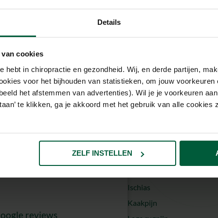
Details
Pijnklachten
ct
Artrose
 200 41 55
 van cookies
Bekkeninstabiliteit
e hebt in chiropractie en gezondheid. Wij, en derde partijen, m
r een WhatsApp
Bekkenpijn
ookies voor het bijhouden van statistieken, om jouw voorkeuren 
een vraag
beeld het afstemmen van advertenties). Wil je je voorkeuren aanp
Bovenrug pijn
estaan’ te klikken, ga je akkoord met het gebruik van alle cookie
een afspraak
Discopathie
Duizeligheid
ordsehof 7
 JR Rotterdam
Hernia
tten in het gebouw van
ZELF INSTELLEN
Heupklachten
e Rotterdam 1e verdieping
Hoofdpijn
Ischias
Kaakpijn
oogle reviews