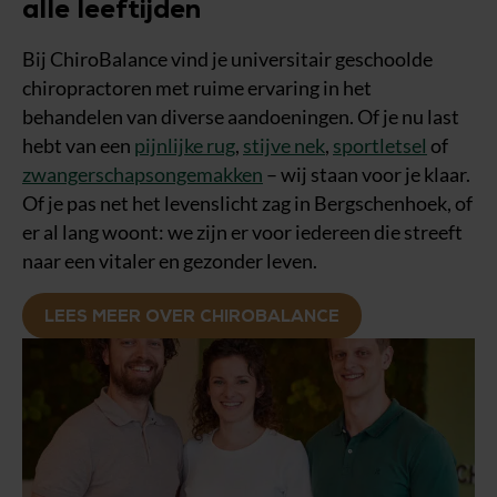
alle leeftijden
Bij ChiroBalance vind je universitair geschoolde
chiropractoren met ruime ervaring in het
behandelen van diverse aandoeningen. Of je nu last
hebt van een
pijnlijke rug
,
stijve nek
,
sportletsel
of
zwangerschapsongemakken
– wij staan voor je klaar.
Of je pas net het levenslicht zag in Bergschenhoek, of
er al lang woont: we zijn er voor iedereen die streeft
naar een vitaler en gezonder leven.
LEES MEER OVER CHIROBALANCE