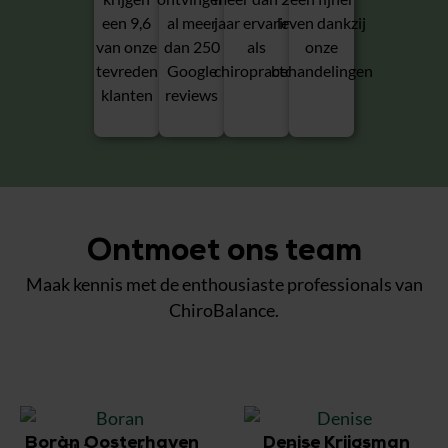
een 9,6
al meer
jaar ervaring
leven dankzij
van onze
dan 250
als
onze
tevreden
Google
chiropractor
behandelingen
klanten
reviews
Ontmoet ons team
Maak kennis met de enthousiaste professionals van
ChiroBalance.
Boràn Oosterhaven
Denise Krijgsman