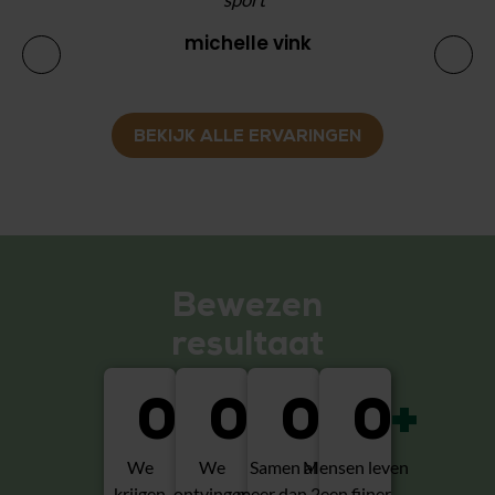
michelle vink
BEKIJK ALLE ERVARINGEN
Bewezen
resultaat
0
0
+
0
+
0
+
We
We
Samen al
Mensen leven
krijgen
ontvingen
meer dan 20
een fijner