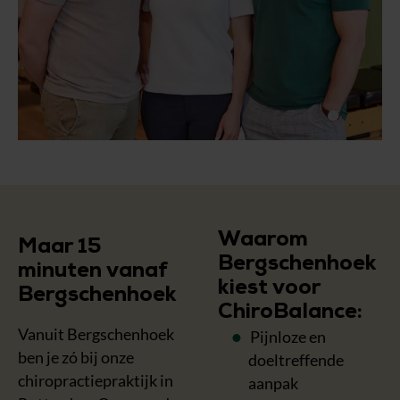
Waarom
Maar 15
Bergschenhoek
minuten vanaf
kiest voor
Bergschenhoek
ChiroBalance:
Vanuit Bergschenhoek
Pijnloze en
ben je zó bij onze
doeltreffende
chiropractiepraktijk in
aanpak