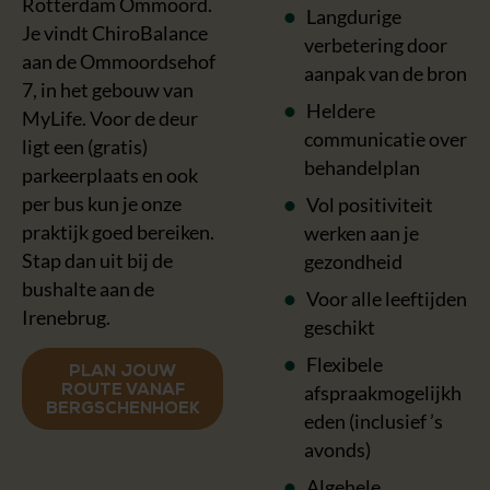
Rotterdam Ommoord.
Langdurige
Je vindt ChiroBalance
verbetering door
aan de Ommoordsehof
aanpak van de bron
7, in het gebouw van
Heldere
MyLife. Voor de deur
communicatie over
ligt een (gratis)
behandelplan
parkeerplaats en ook
per bus kun je onze
Vol positiviteit
praktijk goed bereiken.
werken aan je
Stap dan uit bij de
gezondheid
bushalte aan de
Voor alle leeftijden
Irenebrug.
geschikt
Flexibele
PLAN JOUW
afspraakmogelijkh
ROUTE VANAF
BERGSCHENHOEK
eden (inclusief ’s
avonds)
Algehele