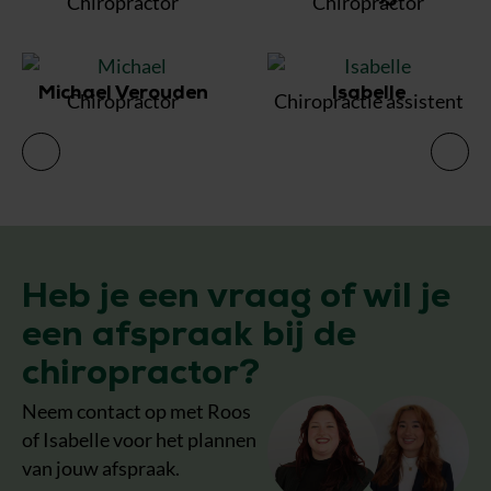
Chiropractor
Chiropractor
Michael Verouden
Isabelle
Chiropractor
Chiropractie assistent
C
Heb je een vraag of wil je
een afspraak bij de
chiropractor?
Neem contact op met Roos
of Isabelle voor het plannen
van jouw afspraak.