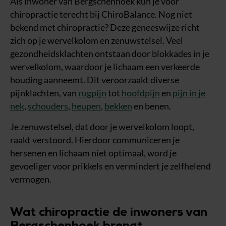
Als inwoner van Bergschenhoek kun je voor
chiropractie terecht bij ChiroBalance. Nog niet
bekend met chiropractie? Deze geneeswijze richt
zich op je wervelkolom en zenuwstelsel. Veel
gezondheidsklachten ontstaan door blokkades in je
wervelkolom, waardoor je lichaam een verkeerde
houding aanneemt. Dit veroorzaakt diverse
pijnklachten, van
rugpijn
tot
hoofdpijn
en
pijn in je
nek
,
schouders
,
heupen
,
bekken
en benen.
Je zenuwstelsel, dat door je wervelkolom loopt,
raakt verstoord. Hierdoor communiceren je
hersenen en lichaam niet optimaal, word je
gevoeliger voor prikkels en vermindert je zelfhelend
vermogen.
Wat chiropractie de inwoners van