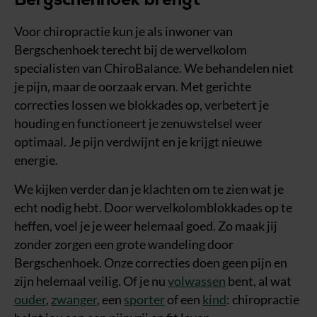
Bergschenhoek brengt
Voor chiropractie kun je als inwoner van
Bergschenhoek terecht bij de wervelkolom
specialisten van ChiroBalance. We behandelen niet
je pijn, maar de oorzaak ervan. Met gerichte
correcties lossen we blokkades op, verbetert je
houding en functioneert je zenuwstelsel weer
optimaal. Je pijn verdwijnt en je krijgt nieuwe
energie.
We kijken verder dan je klachten om te zien wat je
echt nodig hebt. Door wervelkolomblokkades op te
heffen, voel je je weer helemaal goed. Zo maak jij
zonder zorgen een grote wandeling door
Bergschenhoek. Onze correcties doen geen pijn en
zijn helemaal veilig. Of je nu
volwassen
bent, al wat
ouder
,
zwanger
, een
sporter
of een
kind
: chiropractie