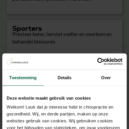
Sporters
Presteer beter, herstel sneller en voorkom en
behandel blessures
Ambitieuze professionals
Bereid je voor op het leveren van fysieke en
Toestemming
Details
Over
mentale topprestaties op je werk
Deze website maakt gebruik van cookies
Welkom! Leuk dat je interesse hebt in chiropractie en
gezondheid. Wij, en derde partijen, maken op onze
websites gebruik van cookies. Wij gebruiken cookies
voor het bijhouden van statistieken, om jouw voorkeuren