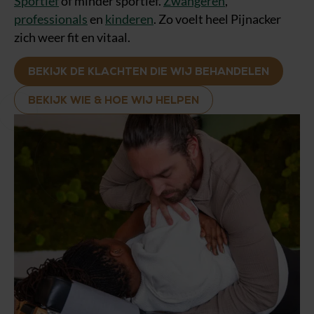
Sportief
of minder sportief.
Zwangeren
,
professionals
en
kinderen
. Zo voelt heel Pijnacker
zich weer fit en vitaal.
BEKIJK DE KLACHTEN DIE WIJ BEHANDELEN
BEKIJK WIE & HOE WIJ HELPEN