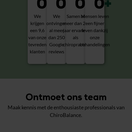
0
0
+
0
+
0
+
We
We
Samen al
Mensen leven
krijgen
ontvingen
meer dan 20
een fijner
een 9,6
al meer
jaar ervaring
leven dankzij
van onze
dan 250
als
onze
tevreden
Google
chiropractor
behandelingen
klanten
reviews
Ontmoet ons team
Maak kennis met de enthousiaste professionals van
ChiroBalance.