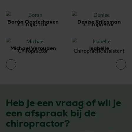
Boràn Oosterhaven
Denise Krijgsman
Chiropractor
Chiropractor
Michael Verouden
Isabelle
Chiropractor
Chiropractie assistent
C
Heb je een vraag of wil je
een afspraak bij de
chiropractor?