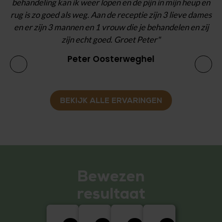
behandeling kan ik weer lopen en de pijn in mijn heup en
kl
rug is zo goed als weg. Aan de receptie zijn 3 lieve dames
pe
en er zijn 3 mannen en 1 vrouw die je behandelen en zij
zijn echt goed. Groet Peter"
Peter Oosterweghel
BEKIJK ALLE ERVARINGEN
Bewezen
resultaat