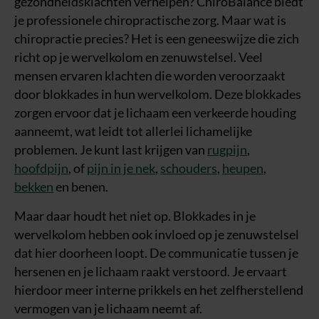
gezondheidsklachten verhelpen? ChiroBalance biedt
je professionele chiropractische zorg. Maar wat is
chiropractie precies? Het is een geneeswijze die zich
richt op je wervelkolom en zenuwstelsel. Veel
mensen ervaren klachten die worden veroorzaakt
door blokkades in hun wervelkolom. Deze blokkades
zorgen ervoor dat je lichaam een verkeerde houding
aanneemt, wat leidt tot allerlei lichamelijke
problemen. Je kunt last krijgen van
rugpijn
,
hoofdpijn
, of
pijn in je nek
,
schouders
,
heupen
,
bekken
en benen.
Maar daar houdt het niet op. Blokkades in je
wervelkolom hebben ook invloed op je zenuwstelsel
dat hier doorheen loopt. De communicatie tussen je
hersenen en je lichaam raakt verstoord. Je ervaart
hierdoor meer interne prikkels en het zelfherstellend
vermogen van je lichaam neemt af.