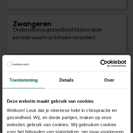
Zwangeren
Ondersteun je gezondheid tijdens deze
periode waarin je lichaam verandert
Sporters
Presteer beter, herstel sneller en voorkom en
Toestemming
Details
Over
behandel blessures
Deze website maakt gebruik van cookies
Welkom! Leuk dat je interesse hebt in chiropractie en
Ambitieuze professionals
gezondheid. Wij, en derde partijen, maken op onze
Bereid je voor op het leveren van fysieke en
websites gebruik van cookies. Wij gebruiken cookies
mentale topprestaties op je werk
voor het bijhouden van statistieken, om jouw voorkeuren