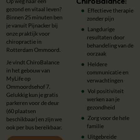
Op weg naar een
ChiroBalance:
gezond en vitaal leven?
Effectieve therapie
Binnen 25 minuten ben
zonder pijn
je vanuit Pijnacker bij
Langdurige
onze praktijk voor
resultaten door
chiropractie in
behandeling van de
Rotterdam Ommoord.
oorzaak
Je vindt ChiroBalance
Heldere
in het gebouw van
communicatie en
MyLife op
verwachtingen
Ommoordsehof 7.
Vol positiviteit
Gelukkig kun je gratis
werken aan je
parkeren voor de deur
gezondheid
(60 plaatsen
Zorg voor de hele
beschikbaar) en zijn we
familie
ook per bus bereikbaar.
Uitgebreide