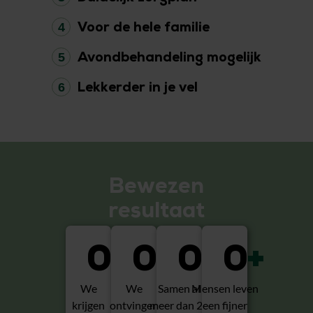
4
Voor de hele familie
5
Avondbehandeling mogelijk
6
Lekkerder in je vel
Bewezen
resultaat
0
0
+
0
+
0
+
We
We
Samen al
Mensen leven
krijgen
ontvingen
meer dan 20
een fijner