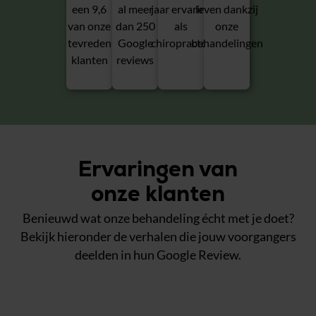
een 9,6
al meer
jaar ervaring
leven dankzij
van onze
dan 250
als
onze
tevreden
Google
chiropractor
behandelingen
klanten
reviews
Ervaringen van
onze klanten
Benieuwd wat onze behandeling écht met je doet?
Bekijk hieronder de verhalen die jouw voorgangers
deelden in hun Google Review.