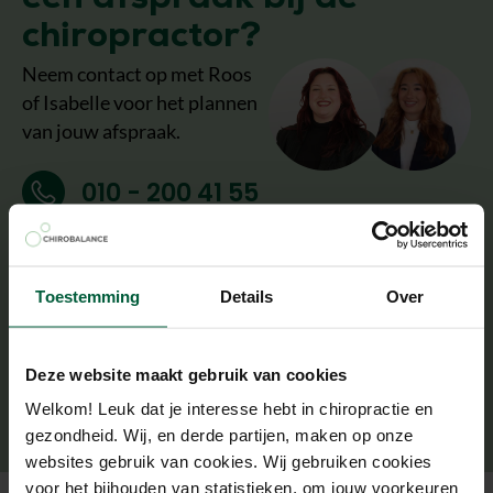
chiropractor?
Neem contact op met Roos
of Isabelle voor het plannen
van jouw afspraak.
010 - 200 41 55
Stuur een WhatsApp
Toestemming
Details
Over
Stel een vraag
Plan een afspraak
Deze website maakt gebruik van cookies
Welkom! Leuk dat je interesse hebt in chiropractie en
gezondheid. Wij, en derde partijen, maken op onze
websites gebruik van cookies. Wij gebruiken cookies
Over Chirobalance
voor het bijhouden van statistieken, om jouw voorkeuren