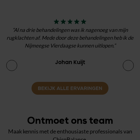
"
“Al na drie behandelingen was ik nagenoeg van mijn
ni
rugklachten af. Mede door deze behandelingen heb ik de
v
Nijmeegse Vierdaagse kunnen uitlopen.”
Johan Kuijt
BEKIJK ALLE ERVARINGEN
Ontmoet ons team
Maak kennis met de enthousiaste professionals van
ChiroBalance.