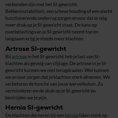
verbonden zijn met het SI-gewricht.
Bekkeninstabiliteit, een scheve houding of een slecht
functionerende onderrug zorgen ervoor dat er nóg
meer druk op je SI-gewricht staat. De kans op
overbelasting van je SI-gewricht neemt toe en
langzaam krijg je steeds meer klachten.
Artrose SI-gewricht
Bij
artrose
in het SI-gewricht heb je last van SI-
klachten als gevolg van slijtage. De artrose in je SI-
gewricht kunnen we niet terugdraaien. Wel kunnen
we ervoor zorgen dat je klachten sterk afnemen. We
verbeteren de functie van jouw wervelkolom. Zo
verminderen we de druk op je SI-gewricht en
bestrijden we je pijn.
Hernia SI-gewricht
De klachten die horen bij een
hernia
lijken sterk op