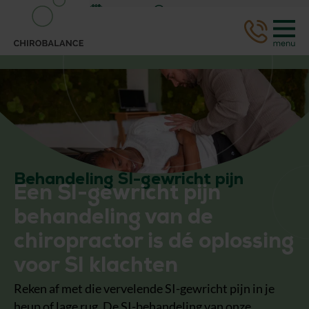
Afspraak
WhatsApp
Behandeling SI-gewricht pijn
Een SI-gewricht pijn
behandeling van de
chiropractor is dé oplossing
voor SI klachten
Reken af met die vervelende SI-gewricht pijn in je
heup of lage rug. De SI-behandeling van onze