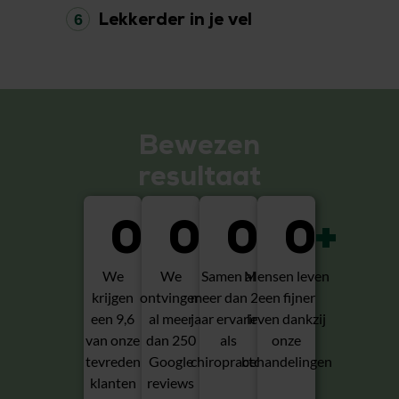
6
Lekkerder in je vel
Bewezen
resultaat
0
0
+
0
+
0
+
We
We
Samen al
Mensen leven
krijgen
ontvingen
meer dan 20
een fijner
een 9,6
al meer
jaar ervaring
leven dankzij
van onze
dan 250
als
onze
tevreden
Google
chiropractor
behandelingen
klanten
reviews