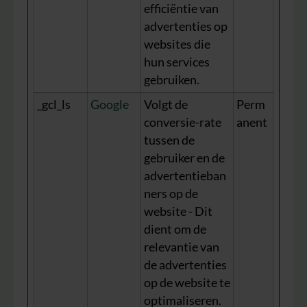
efficiëntie van
advertenties op
websites die
hun services
gebruiken.
_gcl_ls
Google
Volgt de
Perm
conversie-rate
anent
tussen de
gebruiker en de
advertentieban
ners op de
website - Dit
dient om de
relevantie van
de advertenties
op de website te
optimaliseren.