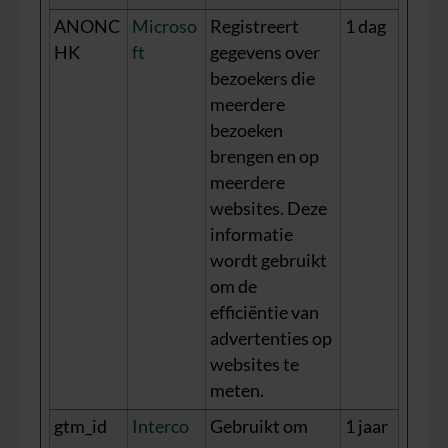
ANONC
Microso
Registreert
1 dag
HK
ft
gegevens over
bezoekers die
meerdere
bezoeken
brengen en op
meerdere
websites. Deze
informatie
wordt gebruikt
om de
efficiëntie van
advertenties op
websites te
meten.
gtm_id
Interco
Gebruikt om
1 jaar