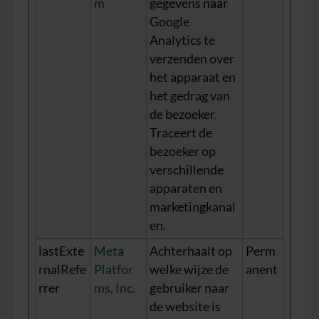
m
gegevens naar
Google
Analytics te
verzenden over
het apparaat en
het gedrag van
de bezoeker.
Traceert de
bezoeker op
verschillende
apparaten en
marketingkanal
en.
lastExte
Meta
Achterhaalt op
Perm
rnalRefe
Platfor
welke wijze de
anent
rrer
ms, Inc.
gebruiker naar
de website is