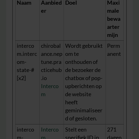
Naam
Aanbied
Doel
Maxi
er
male
bewa
arter
mijn
interco
chirobal
Wordt gebruikt
Perm
m.interc
ance.nep
om te
anent
om-
tune.pra
onthouden of
state-#
cticehub
de bezoeker de
[x2]
.io
chatbox of pop-
Interco
upberichten op
m
de website
heeft
geminimaliseer
d of gesloten.
interco
Interco
Stelt een
271
m-
m
specifiek ID in
dagen