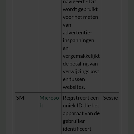
navigeert - Dit
wordt gebruikt
voor het meten
van
advertentie-
inspanningen
en
vergemakkelijkt
de betaling van
verwijzingskost
en tussen
websites.
SM
Microso
Registreert een
Sessie
ft
uniek ID die het
apparaat van de
gebruiker
identificeert