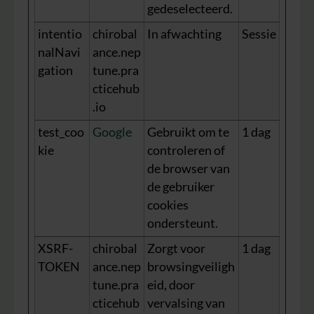
gedeselecteerd.
intentio
chirobal
In afwachting
Sessie
nalNavi
ance.nep
gation
tune.pra
cticehub
.io
test_coo
Google
Gebruikt om te
1 dag
kie
controleren of
de browser van
de gebruiker
cookies
ondersteunt.
XSRF-
chirobal
Zorgt voor
1 dag
TOKEN
ance.nep
browsingveiligh
tune.pra
eid, door
cticehub
vervalsing van