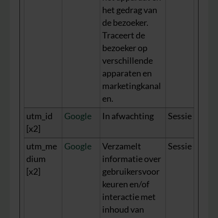
het gedrag van
de bezoeker.
Traceert de
bezoeker op
verschillende
apparaten en
marketingkanal
en.
utm_id
Google
In afwachting
Sessie
[x2]
utm_me
Google
Verzamelt
Sessie
dium
informatie over
[x2]
gebruikersvoor
keuren en/of
interactie met
inhoud van