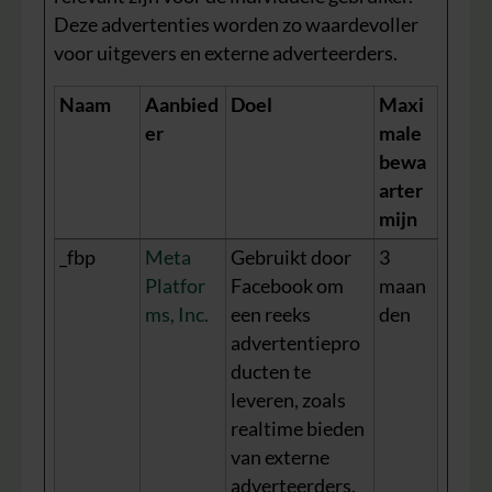
Deze advertenties worden zo waardevoller
voor uitgevers en externe adverteerders.
Naam
Aanbied
Doel
Maxi
er
male
bewa
arter
mijn
_fbp
Meta
Gebruikt door
3
Platfor
Facebook om
maan
ms, Inc.
een reeks
den
advertentiepro
ducten te
leveren, zoals
realtime bieden
van externe
adverteerders.