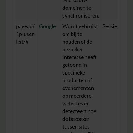
Microsoft-
domeinen te
synchroniseren.
pagead/
Google
Wordt gebruikt
Sessie
1p-user-
om bij te
list/#
houden of de
bezoeker
interesse heeft
getoond in
specifieke
producten of
evenementen
op meerdere
websites en
detecteert hoe
de bezoeker
tussen sites