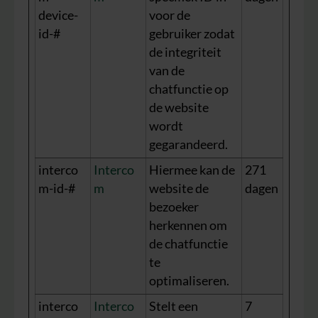
device-
voor de
id-#
gebruiker zodat
de integriteit
van de
chatfunctie op
de website
wordt
gegarandeerd.
interco
Interco
Hiermee kan de
271
m-id-#
m
website de
dagen
bezoeker
herkennen om
de chatfunctie
te
optimaliseren.
interco
Interco
Stelt een
7