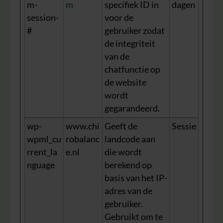
m-
m
specifiek ID in
dagen
session-
voor de
#
gebruiker zodat
de integriteit
van de
chatfunctie op
de website
wordt
gegarandeerd.
wp-
www.chi
Geeft de
Sessie
wpml_cu
robalanc
landcode aan
rrent_la
e.nl
die wordt
nguage
berekend op
basis van het IP-
adres van de
gebruiker.
Gebruikt om te