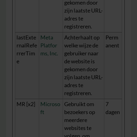
gekomen door
zijn laatste URL-
adres te
registreren.
lastExte
Meta
Achterhaalt op
Perm
rnalRefe
Platfor
welke wijze de
anent
rrerTim
ms, Inc.
gebruiker naar
e
de website is
gekomen door
zijn laatste URL-
adres te
registreren.
MR [x2]
Microso
Gebruikt om
7
ft
bezoekers op
dagen
meerdere
websites te
volgen, om