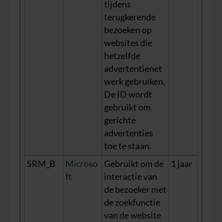
tijdens
terugkerende
bezoeken op
websites die
hetzelfde
advertentienet
werk gebruiken.
De ID wordt
gebruikt om
gerichte
advertenties
toe te staan.
SRM_B
Microso
Gebruikt om de
1 jaar
ft
interactie van
de bezoeker met
de zoekfunctie
van de website