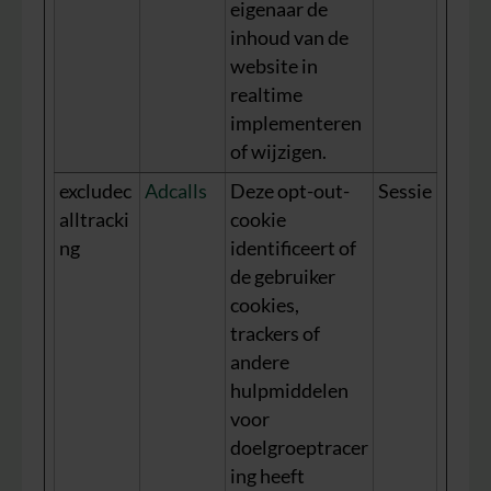
eigenaar de
inhoud van de
website in
realtime
implementeren
of wijzigen.
excludec
Adcalls
Deze opt-out-
Sessie
alltracki
cookie
ng
identificeert of
de gebruiker
cookies,
trackers of
andere
hulpmiddelen
voor
doelgroeptracer
ing heeft