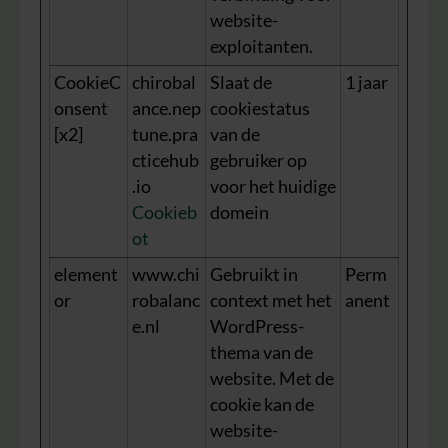
website-
exploitanten.
CookieC
chirobal
Slaat de
1 jaar
onsent
ance.nep
cookiestatus
[x2]
tune.pra
van de
cticehub
gebruiker op
.io
voor het huidige
Cookieb
domein
ot
element
www.chi
Gebruikt in
Perm
or
robalanc
context met het
anent
e.nl
WordPress-
thema van de
website. Met de
cookie kan de
website-