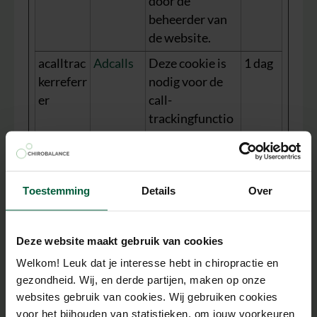
door de
beheerder van
de website.
acalltrac
Adcalls
Deze cookie is
1 dag
kerreferr
nodig voor de
er
call-
trackingfunctio
naliteit die
wordt gebruikt
door de
Toestemming
Details
Over
website-
exploitant - De
cookie stelt een
Deze website maakt gebruik van cookies
ID in voor de
Welkom! Leuk dat je interesse hebt in chiropractie en
specifieke
gezondheid. Wij, en derde partijen, maken op onze
bezoeker,
websites gebruik van cookies. Wij gebruiken cookies
waardoor het
voor het bijhouden van statistieken, om jouw voorkeuren