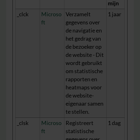
mijn
_clck
Microso
Verzamelt
1 jaar
ft
gegevens over
de navigatie en
het gedrag van
de bezoeker op
de website - Dit
wordt gebruikt
om statistische
rapporten en
heatmaps voor
de website-
eigenaar samen
te stellen.
_clsk
Microso
Registreert
1 dag
ft
statistische
gegevens over