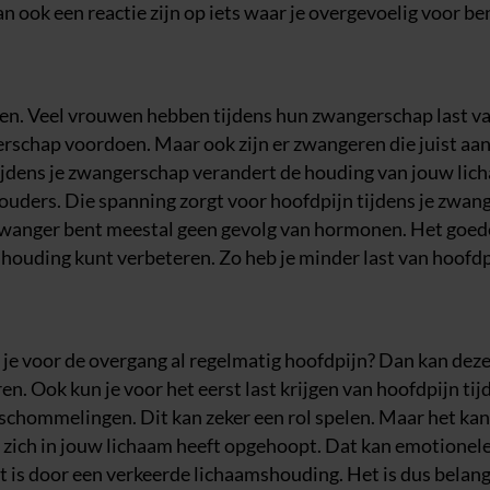
 ook een reactie zijn op iets waar je overgevoelig voor be
leen. Veel vrouwen hebben tijdens hun zwangerschap last v
erschap voordoen. Maar ook zijn er zwangeren die juist aan
ijdens je zwangerschap verandert de houding van jouw lic
ouders. Die spanning zorgt voor hoofdpijn tijdens je zwan
e zwanger bent meestal geen gevolg van hormonen. Het goe
e houding kunt verbeteren. Zo heb je minder last van hoofdp
 je voor de overgang al regelmatig hoofdpijn? Dan kan dez
n. Ook kun je voor het eerst last krijgen van hoofdpijn tij
schommelingen. Dit kan zeker een rol spelen. Maar het kan
e zich in jouw lichaam heeft opgehoopt. Dat kan emotionele 
st is door een verkeerde lichaamshouding. Het is dus belan