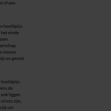
nt of een
an hoofdpijn.
 het einde
haam.
gerschap.
de nieuws
ijn en geniet
e hoofdpijn
dens de
 ook liggen
stress zijn,
grijk om