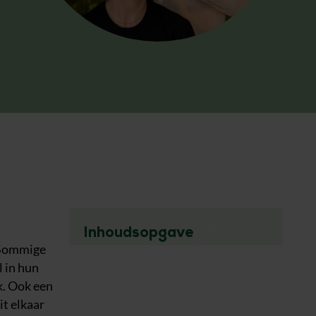
Inhoudsopgave
. Sommige
 in hun
k. Ook een
it elkaar