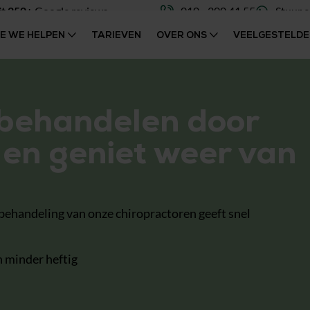
it 250+
Google reviews
010 - 200 41 55
Stuur 
OE WE HELPEN
TARIEVEN
OVER ONS
VEELGESTELDE
 behandelen door
 en geniet weer van
 behandeling van onze chiropractoren geeft snel
n minder heftig