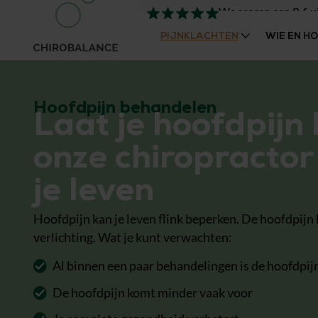
We scoren een
9,6
u
PIJNKLACHTEN
WIE EN H
Hoofdpijn behandelen
Laat je hoofdpijn
onze chiropractor
je leven
Hoofdpijn kan je leven flink beperken. De hoofdpijn
verlichting. Wat je kunt verwachten:
Al binnen een paar behandelingen is de hoofdpij
De hoofdpijn komt minder vaak voor