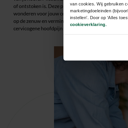
van cookies. Wij gebruiken c
of ontstoken is. Deze pijn straalt dan uit naar je ho
marketingdoeleinden (bijvoor
wonderen voor jouw cervicogene hoofdpijn. We hers
instellen’. Door op ‘Alles to
op de zenuw en vermindert de spierspanning in de n
cookieverklaring.
cervicogene hoofdpijn op.