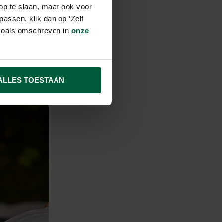
op te slaan, maar ook voor
doet
assen, klik dan op ‘Zelf
ert de druk
s zoals omschreven in
onze
w
ALLES TOESTAAN