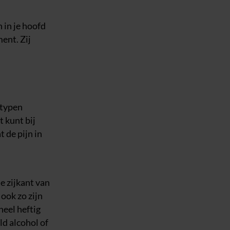
 in je hoofd
ent. Zij
 typen
t kunt bij
 de pijn in
de zijkant van
ook zo zijn
heel heftig
ld alcohol of