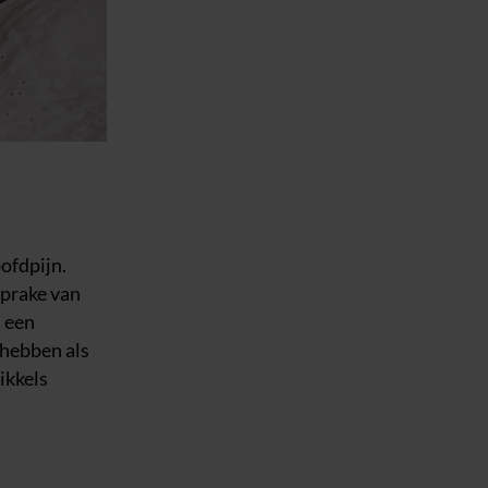
oofdpijn.
sprake van
, een
 hebben als
ikkels