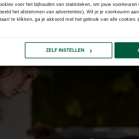
ookies voor het bijhouden van statistieken, om jouw voorkeuren 
ofd, schouders of nek. Een behandeling van de chiropractor 
beeld het afstemmen van advertenties). Wil je je voorkeuren aanp
tellen daarbij de stand van jouw wervelkolom. Zo vermind
estaan’ te klikken, ga je akkoord met het gebruik van alle cookie
ek. De pijn in de zenuw verdwijnt en daarmee lost ook jou
ZELF INSTELLEN