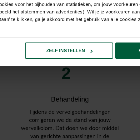
ookies voor het bijhouden van statistieken, om jouw voorkeuren 
beeld het afstemmen van advertenties). Wil je je voorkeuren aanp
t je kunt verwachten 
estaan’ te klikken, ga je akkoord met het gebruik van alle cookie
jouw behandeling
ZELF INSTELLEN
2
Behandeling
Tijdens de vervolgbehandelingen
corrigeren we de stand van jouw
wervelkolom. Dat doen we door middel
van gerichte aanpassingen in de