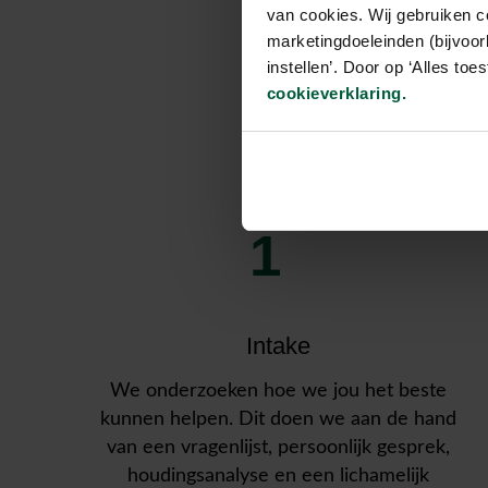
van cookies. Wij gebruiken c
marketingdoeleinden (bijvoor
Wa
instellen’. Door op ‘Alles to
cookieverklaring.
1
Intake
We onderzoeken hoe we jou het beste
kunnen helpen. Dit doen we aan de hand
van een vragenlijst, persoonlijk gesprek,
houdingsanalyse en een lichamelijk