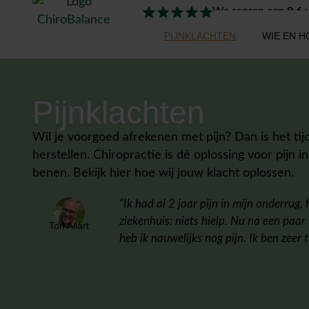
We scoren een
9,6
u
PIJNKLACHTEN
WIE EN H
Pijnklachten
Wil je voorgoed afrekenen met pijn? Dan is het ti
herstellen. Chiropractie is dé oplossing voor pijn i
benen. Bekijk hier hoe wij jouw klacht oplossen.
“Ik had al 2 jaar pijn in mijn onderrug,
ziekenhuis: niets hielp. Nu na een paa
Ton Allart
heb ik nauwelijks nog pijn. Ik ben zeer 