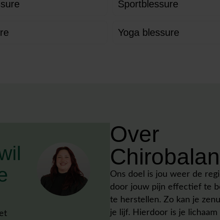
sure
Sportblessure
re
Yoga blessure
Over
wil
Chirobala
e
Ons doel is jou weer de reg
door jouw pijn effectief te 
te herstellen. Zo kan je ze
je lijf. Hierdoor is je lichaa
et