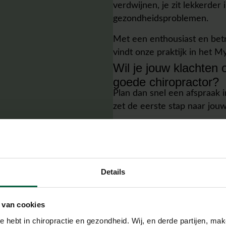
verdwijnen, je zit lekkerder
gezondheidsproblemen.
Met een enthousiast en betr
vindt onze praktijk in het
Wil je jouw klachten
goede chiropractor?
Plan dan snel een afspraak 
zet de eerste stap naar jouw
MAAK EEN AFSPRAAK
VERTEL ME MEER OVER C
Details
 van cookies
e hebt in chiropractie en gezondheid. Wij, en derde partijen, m