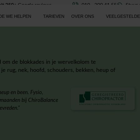
it 250+
Google reviews
010 - 200 41 55
Stuur
OE WE HELPEN
TARIEVEN
OVER ONS
VEELGESTELDE
jd om de blokkades in je wervelkolom te
n je rug, nek, hoofd, schouders, bekken, heup of
 heup en been. Fysio,
r maanden bij ChiroBalance
tevreden.”