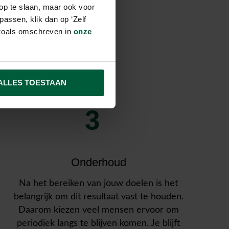
op te slaan, maar ook voor
assen, klik dan op ‘Zelf
van
s zoals omschreven in
onze
ALLES TOESTAAN
3
Onderhoud
Na het bereiken van jouw doelen is het
belangrijk om dit resultaat vast te houden.
Daarom kiezen veel mensen ervoor om
periodiek langs te blijven komen. Je blijft