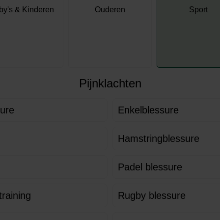
by's & Kinderen
Ouderen
Sport
Pijnklachten
sure
Enkelblessure
Hamstringblessure
Padel blessure
training
Rugby blessure