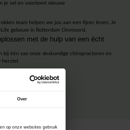
 in je vel en voorkomt nieuwe
okken team helpen we jou aan een fijner leven. Je
 MyLife gebouw in Rotterdam Ommoord.
 oplossen met de hulp van een écht
in bij één van onze deskundige chiropractoren en
 herstel.
HIROBALANCE
Over
aken op onze websites gebruik