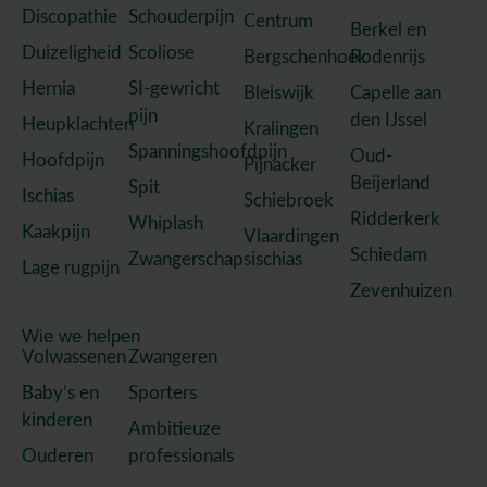
Discopathie
Schouderpijn
Centrum
Berkel en
Duizeligheid
Scoliose
Bergschenhoek
Rodenrijs
Hernia
SI-gewricht
Bleiswijk
Capelle aan
pijn
den IJssel
Heupklachten
Kralingen
Spanningshoofdpijn
Oud-
Hoofdpijn
Pijnacker
Beijerland
Spit
Ischias
Schiebroek
Ridderkerk
Whiplash
Kaakpijn
Vlaardingen
Schiedam
Zwangerschapsischias
Lage rugpijn
Zevenhuizen
Wie we helpen
Volwassenen
Zwangeren
Baby’s en
Sporters
kinderen
Ambitieuze
Ouderen
professionals