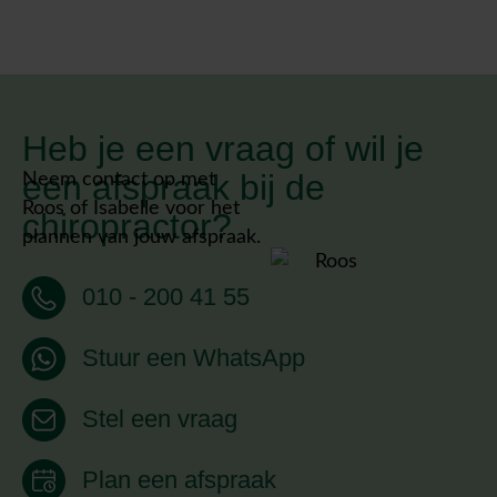
Heb je een vraag of wil je
een afspraak bij de
Neem contact op met
Roos of Isabelle voor het
chiropractor?
plannen van jouw afspraak.
010 - 200 41 55
Stuur een WhatsApp
Stel een vraag
Plan een afspraak