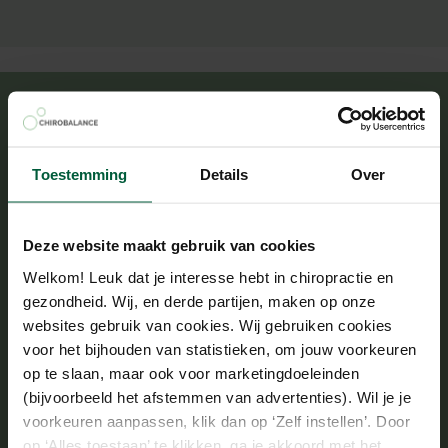
Bewezen resultaat
Toestemming
Details
Over
0
0
+
0
+
0
+
Deze website maakt gebruik van cookies
We
We
Samen al
Mensen leven
krijgen
ontvingen
meer dan 20
een fijner
Welkom! Leuk dat je interesse hebt in chiropractie en
een 9,6
al meer
jaar ervaring
leven dankzij
gezondheid. Wij, en derde partijen, maken op onze
van onze
dan 250
als
onze
websites gebruik van cookies. Wij gebruiken cookies
tevreden
Google
chiropractor
behandelingen
voor het bijhouden van statistieken, om jouw voorkeuren
klanten
reviews
op te slaan, maar ook voor marketingdoeleinden
(bijvoorbeeld het afstemmen van advertenties). Wil je je
voorkeuren aanpassen, klik dan op ‘Zelf instellen’. Door
op ‘Alles toestaan’ te klikken, ga je akkoord met het