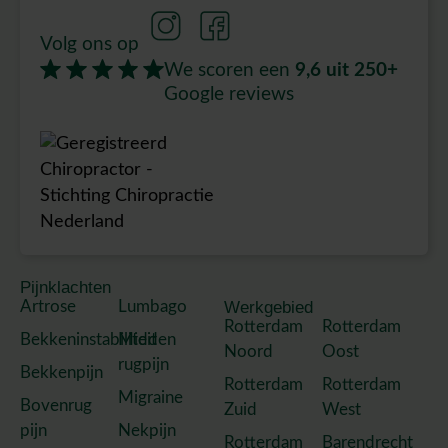
Volg ons op
We scoren een
9,6
uit 250+
Google reviews
Pijnklachten
Artrose
Lumbago
Werkgebied
Rotterdam
Rotterdam
Bekkeninstabiliteit
Midden
Noord
Oost
rugpijn
Bekkenpijn
Rotterdam
Rotterdam
Migraine
Bovenrug
Zuid
West
pijn
Nekpijn
Rotterdam
Barendrecht