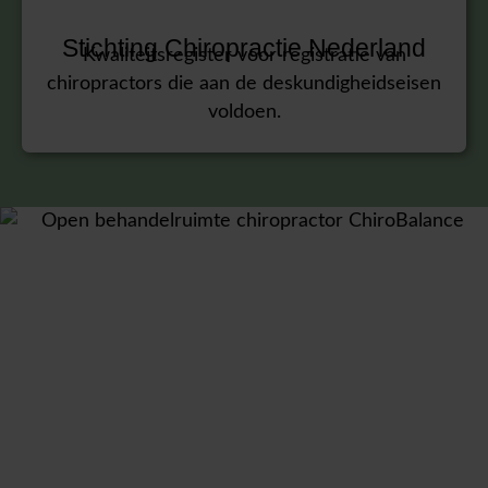
Stichting Chiropractie Nederland
Kwaliteitsregister voor registratie van
chiropractors die aan de deskundigheidseisen
voldoen.