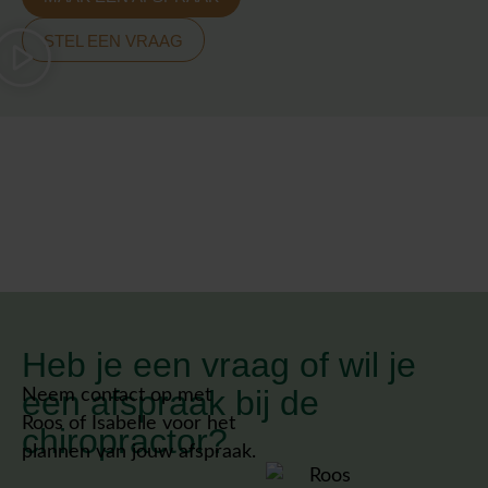
STEL EEN VRAAG
Heb je een vraag of wil je
een afspraak bij de
Neem contact op met
Roos of Isabelle voor het
chiropractor?
plannen van jouw afspraak.