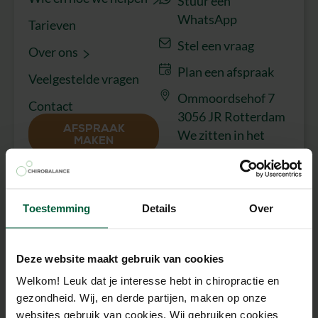
Stuur een
WhatsApp
Tarieven
Stel een vraag
Over ons
Plan een afspraak
Veelgestelde vragen
Ommoordsehof 7
Contact
3056 JR Rotterdam
AFSPRAAK
We zitten in het
MAKEN
gebouw van MyLife
Rotterdam 1e
verdieping
Toestemming
Details
Over
Volg ons op
We scoren een
9,6
uit 250+
Deze website maakt gebruik van cookies
Google reviews
Welkom! Leuk dat je interesse hebt in chiropractie en
gezondheid. Wij, en derde partijen, maken op onze
websites gebruik van cookies. Wij gebruiken cookies